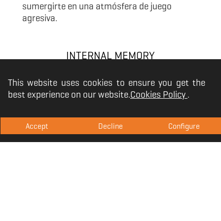
sumergirte en una atmósfera de juego
agresiva.
INTERNAL MEMORY
This website uses cookies to ensure you get the
OPTICAL SENSOR
best experience on our website.
Cookies Policy
.
RGB LIGHTING
Accept
Decline
Configure
SOFTWARE