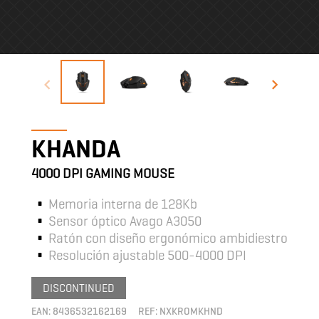
KHANDA
4000 DPI GAMING MOUSE
Memoria interna de 128Kb
Sensor óptico Avago A3050
Ratón con diseño ergonómico ambidiestro
Resolución ajustable 500-4000 DPI
DISCONTINUED
EAN:
8436532162169
REF:
NXKROMKHND