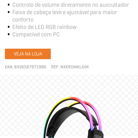
Controlo de volume diretamente no auscultador
Faixa de cabeça leve e ajustável para maior
conforto
Efeito de LED RGB rainbow
Compatível com PC
VEJA NA LOJA
EAN:
8436587971990
REF:
NXKROMKLAIM