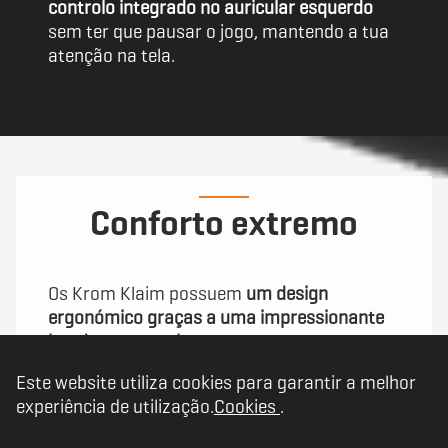
controlo integrado no auricular esquerdo
sem ter que pausar o jogo, mantendo a tua
atenção na tela.
Conforto extremo
Os Krom Klaim possuem
um design
ergonómico graças a uma impressionante
banda para a cabeça com uma estrutura
muito leve e autoajustável
, que garante
Este website utiliza cookies para garantir a melhor
conforto durante longas sessões de jogo.
experiência de utilização.
Cookies
.
Com
um peso mínimo
, nem vais dar por eles
nem ter qualquer desconforto após horas