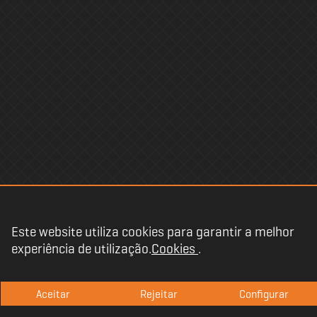
Este website utiliza cookies para garantir a melhor
experiência de utilização.
Cookies
.
Copyright @
2026
.
Aceitar
Rejeitar
Configurar
Termos e condições
·
Privacidade
·
Legal
·
Cookies