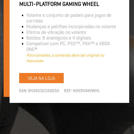
MULTI-PLATFORM GAMING WHEEL
Volante e conjunto de pedais para jogos de
corridas
Mudanças e patilhas incorporadas no volante
Efeitos da vibração no volante
Botões: 8 analógicos e 4 digitais
Compatível com PC, PS3™, PS4™ e XBOX
ONE®
Para consoles, o comando deve ser original ou
licenciado.
VEJA NA LOJA
EAN:
8436532169250
REF:
NXKROMKWHL