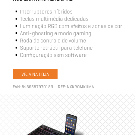
Interruptores híbridos
Teclas multimédia dedicadas
Iluminação RGB com efeitos e zonas de cor
Anti-ghosting e modo gaming
Roda de controlo de volume
Suporte retráctil para telefone
Configuração sem software
VEJA NA LOJA
EAN:
8436587970184
REF:
NXKROMKUMA