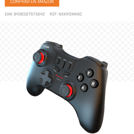
COMPRAR EN AMAZON
EAN:
8436587973642
REF:
NXKROMKNZ