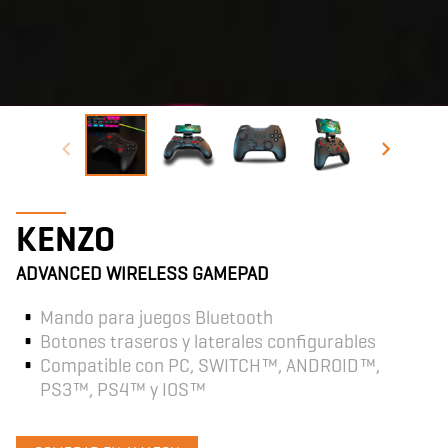
KENZO
ADVANCED WIRELESS GAMEPAD
Mando para juegos Bluetooth
Botones traseros y laterales configurables
Compatible con PC, SWITCH™, ANDROID™,
PS3™, PS4™ y IOS™