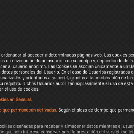
u ordenador al acceder a determinadas páginas web. Las cookies pe
os de navegación de un usuario o de su equipo y, dependiendo de l
nocer al usuario anónimo. Las Cookies se asocian únicamente a un U
datos personales del Usuario. En el caso de Usuarios registrados qu
onalizados y orientados a su perfil, gracias a la combinación de lo
u registro. Dichos Usuarios autorizan expresamente el uso de esta i
ar el uso de cookies.
okies en General.
po que permanecen activadas.
Según el plazo de tiempo que permane
cookies diseñadas para recabar y almacenar datos mientras el usua
que solo interesa conservar para la prestación del servicio solicit