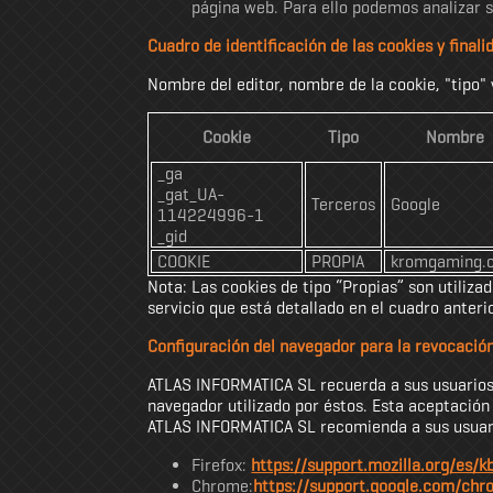
página web. Para ello podemos analizar s
Cuadro de identificación de las cookies y finali
Nombre del editor, nombre de la cookie, "tipo" 
Cookie
Tipo
Nombre
_ga
_gat_UA-
Terceros
Google
114224996-1
_gid
COOKIE
PROPIA
kromgaming.
Nota: Las cookies de tipo “Propias” son utilizad
servicio que está detallado en el cuadro anterio
Configuración del navegador para la revocación
ATLAS INFORMATICA SL recuerda a sus usuarios d
navegador utilizado por éstos. Esta aceptación
ATLAS INFORMATICA SL recomienda a sus usuario
Firefox:
https://support.mozilla.org/es/k
Chrome:
https://support.google.com/c