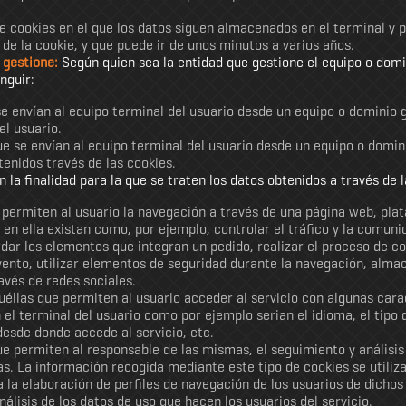
de cookies en el que los datos siguen almacenados en el terminal y
 de la cookie, y que puede ir de unos minutos a varios años.
 gestione:
Según quien sea la entidad que gestione el equipo o domi
nguir:
se envían al equipo terminal del usuario desde un equipo o dominio g
el usuario.
ue se envían al equipo terminal del usuario desde un equipo o domini
tenidos través de las cookies.
 la finalidad para la que se traten los datos obtenidos a través de 
 permiten al usuario la navegación a través de una página web, plata
 en ella existan como, por ejemplo, controlar el tráfico y la comunic
dar los elementos que integran un pedido, realizar el proceso de co
evento, utilizar elementos de seguridad durante la navegación, almac
avés de redes sociales.
uéllas que permiten al usuario acceder al servicio con algunas cara
n el terminal del usuario como por ejemplo serian el idioma, el tipo
 desde donde accede al servicio, etc.
ue permiten al responsable de las mismas, el seguimiento y análisi
as. La información recogida mediante este tipo de cookies se utiliza 
 la elaboración de perfiles de navegación de los usuarios de dichos s
nálisis de los datos de uso que hacen los usuarios del servicio.