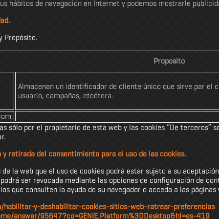
us hábitos de navegación en Internet y podemos mostrarle publicida
dad.
y Propósito.
Proposito
Almacenan un identificador de cliente único que sirve par el co
usuario, campañas, etcétera.
com
as sólo por el propietario de esta web y las cookies “De terceros” s
r.
 y retirada del consentimiento para el uso de las cookies.
e la web que el uso de cookies podrá estar sujeto a su aceptación 
 podrá ser revocada mediante las opciones de configuración de cont
s que consulten la ayuda de su navegador o acceda a las páginas 
b/habilitar-y-deshabilitar-cookies-sitios-web-ratrear-preferencias
hrome/answer/95647?co=GENIE.Platform%3DDesktop&hl=es-419