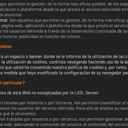
 que permiten la gestión, de la forma más eficaz posible, de los espa
licación o plataforma desde la que presta el servicio solicitado en 
os anuncios.
ntal
: Son aquéllas que permiten la gestión, de la forma más eficaz p
a página web, aplicación o plataforma desde la que presta el servic
los usuarios obtenida a través de la observación continuada de su
ra mostrar publicidad en función del mismo.
ookies
rá un espacio o banner donde se le informa de la utilización de las 
 la utilización de cookies, continúa navegando haciendo uso de la b
á que usted ha consentido nuestra política de cookies y, por tanto, 
la medida que haya modificado la configuración de su navegador par
en particular?
ookies de esta Web no exceptuadas por la LSSI. Serían:
n tratadas por nosotros o por terceros, nos permiten cuantificar el 
 hacen los usuarios del servicio ofertado. Para ello se analiza su na
os que le ofrecemos.
bien tratadas por nosotros o por terceros, nos permiten gestionar de
na web, adecuando el contenido del anuncio al contenido del servicio