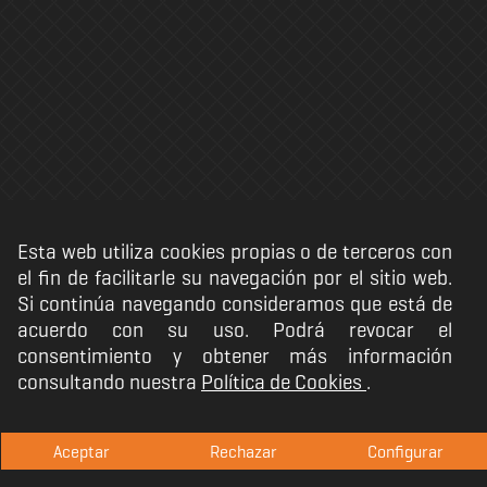
Esta web utiliza cookies propias o de terceros con
el fin de facilitarle su navegación por el sitio web.
Si continúa navegando consideramos que está de
acuerdo con su uso. Podrá revocar el
consentimiento y obtener más información
consultando nuestra
Política de Cookies
.
Copyright @
2026
.
Aceptar
Rechazar
Configurar
Términos y condiciones
·
Privacidad
·
Aviso Legal
·
Política de Cookies