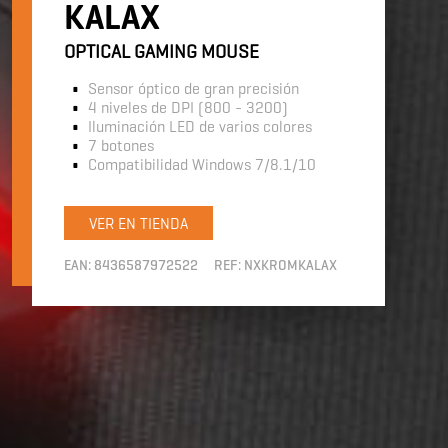
KALAX
OPTICAL GAMING MOUSE
Sensor óptico de gran precisión
4 niveles de DPI (800 - 3200)
Iluminación LED de varios colores
7 botones
Compatibilidad Windows 7/8.1/10
VER EN TIENDA
EAN:
8436587972522
REF:
NXKROMKALAX