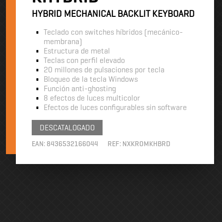
HYBRID MECHANICAL BACKLIT KEYBOARD
Teclado con switches híbridos (mecánico-
membrana)
Estructura de metal
Teclas con perfil elevado
20 millones de pulsaciones por tecla
Bloqueo de la tecla Windows
Función anti-ghosting
8 efectos de luces multicolor
Efectos de luces configurables sin software
DESCATALOGADO
EAN:
8436532166044
REF:
NXKROMKHBRD