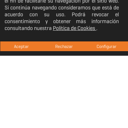
calidad con un tacto suave y agradable.
el fin de facilitarle su navegación por el sitio web.
Si continúa navegando consideramos que está de
acuerdo con su uso. Podrá revocar el
Kopa Move han sido concebidos para
consentimiento y obtener más información
seguirte el ritmo, diseñados para ajustarse
consultando nuestra
Política de Cookies
.
a ti y no apretar, pensando también en
aquellos gamers que también usan gafas.
Aceptar
Rechazar
Configurar
Calidad de sonido